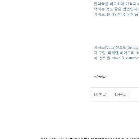
인약국을 비교하여 가격과 배
택하는 것도 좋은 방법입니
키워드: 온라인약국, 의약품
비닉스(Vinix)센트립(Sent
지 구입
파워맨 비아그라
어
정력원
viake13
viamarke
m2zvlw
야동 사이트