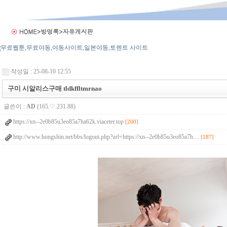
작성일 : 25-08-10 12:55
구미 시알리스구매 tldkffltmrnao
글쓴이 :
AD
(165.♡.231.88)
https://xn--2e0b85u3eo85a7ha62k.viaceter.top
[200]
http://www.hongshin.net/bbs/logout.php?url=https://xn--2e0b85u3eo85a7h…
[187]