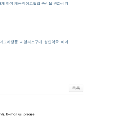
하게 하여 폐동맥성고혈압 증상을 완화시키
아그라정품
시알리스구매
성인약국
비아