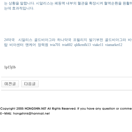
는 상황을 말합니다. 시알리스는 폐동맥 내부의 혈관을 확장시켜 혈액순환을 원활
는데 효과적입니다.
24약국
시알리스
골드비아그라
하나약국
프릴리지
발기부전
골드비아그라
비
탑
비아센터
맨케어
정력원
tvia701
tvia602
qldkrmfk13
viake11
viamarket12
1p15j1b
동 사이트