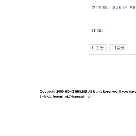
고구마티비
방방바TV
코리
11l15idp
야동 사이트