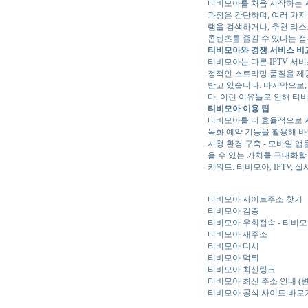
티비모아를 처음 시작하는 
과정은 간단하며, 여러 가지
램을 검색하거나, 추천 리스
콘텐츠를 즐길 수 있다는 점
티비모아와 경쟁 서비스 비
티비모아는 다른 IPTV 서
정적인 스트리밍 품질을 제
받고 있습니다. 마지막으로,
다. 이런 이유들로 인해 
티비모아 이용 팁
티비모아를 더 효율적으로 사
녹화 예약 기능을 활용해 바
시청 환경 구축 - 모바일 
을 수 있는 가치를 극대화할
키워드: 티비모아, IPTV, 실
티비모아 사이트주소 찾기
티비모아 검증
티비모아 우회접속 - 티비모
티비모아 새주소
티비모아 디시
티비모아 먹튀
티비모아 최신링크
티비모아 최신 주소 안내 (
티비모아 공식 사이트 바로