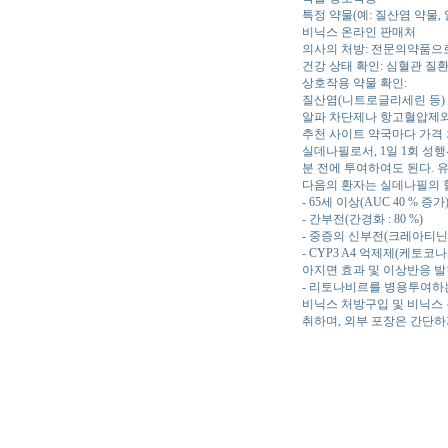
특정 약물(예: 질산염 약물
비닉스 온라인 판매처
의사의 처방: 전문의약품으
건강 상태 확인: 심혈관 질환
상호작용 약물 확인:
질산염(니트로글리세린 등)
알파 차단제나 항고혈압제와
추천 사이트 약국마다 가격 
실데나필로서, 1일 1회 성행
분 전에 투여하여도 된다. 
다음의 환자는 실데나필의 혈
- 65세 이상(AUC 40 % 증가
- 간부전(간경화 : 80 %)
- 중증의 신부전(크레아티닌청소율
- CYP3 A4 억제제(케토코
아지면 효과 및 이상반응 발
- 리토나비르를 병용투여하는
비닉스 처방구입 및 비닉스
취하며, 외부 포장은 간단하