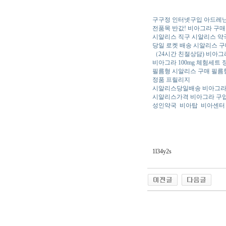
구구정 인터넷구입 아드레닌
전품목 반값! 비아그라 구
시알리스 직구 시알리스 약
당일 로켓 배송 시알리스 
（24시간 친절상담) 비아그
비아그라 100mg 체험세트
필름형 시알리스 구매 필름
정품 프릴리지
시알리스당일배송 비아그라
시알리스가격 비아그라 구
성인약국
비아탑
비아센터
1l34y2s
야동 사이트