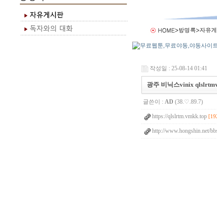
작성일 : 25-08-14 01:41
광주 비닉스vinix qlslrtmv
글쓴이 :
AD
(38.♡.89.7)
https://qlslrtm.vmkk.top
[19
http://www.hongshin.net/bb