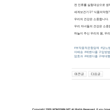
전 인류를 실험대상으로 생
세계보건기구? 식품의약청?
우리의 건강은 소중합니다.
우리 자녀들의 건강은 소중
하늘이 주신 우리의 몸, 우
#부작용적은항암제
#당뇨
아배송
#메벤다졸 구입방
암효과
#메벤다졸 구매대
야동 사이트