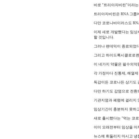
바로 "트리아자비린"이라는
트리아자비린은 RNA 그룹
다만 코로나바이러스도 RN
이제 새로 개발했다는 임상
할 것입니다.
그러나 팬데믹이 종료되었
그리고 하이드록시클로로퀸과
이 네가지 약물은 필수의약
각 가정마다 진통제, 해열제
독감이든 코로나든 상기도 
다만 하기도 감염으로 전환
기관지염과 폐렴에 걸리지 
임상기간이 충분하지 못하고
새로 출시했다는 "먹는 코로
이미 오래전부터 임상을 마
뉴스에 휘둘리지 마시고 냉