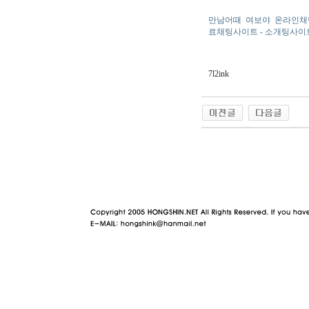
만남어때
여보야
온라인채
료채팅사이트 - 소개팅사이
7l2ink
야동 사이트