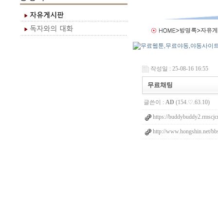
작성일 : 25-08-16 16:55
무료채팅
글쓴이 :
AD
(154.♡.63.10)
https://buddybuddy2.rmscj
http://www.hongshin.net/b