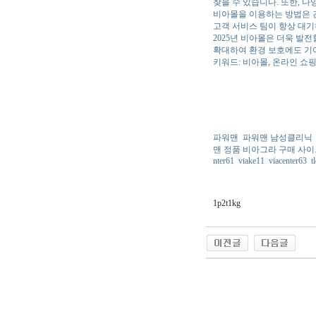
찾을 수 있습니다. 또한, 
비아몰을 이용하는 방법은 간
고객 서비스 팀이 항상 대기
2025년 비아몰은 더욱 발
확대하여 환경 보호에도 기
키워드: 비아몰, 온라인 쇼핑,
파워맨
파워맨 남성클리닉
맨 정품 비아그라 구매 사
nter61
viake11
viacenter63
t
1p2t1kg
야동 사이트