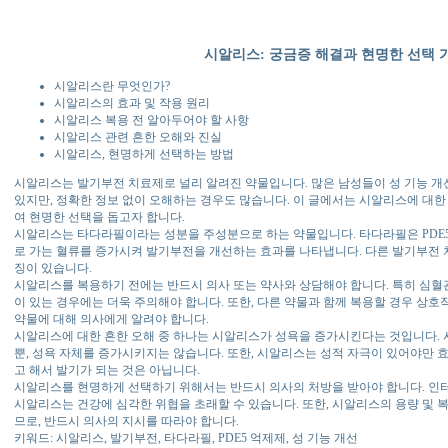
시알리스: 궁금증 해결과 현명한 선택 
시알리스란 무엇인가?
시알리스의 효과 및 작용 원리
시알리스 복용 전 알아두어야 할 사항
시알리스 관련 흔한 오해와 진실
시알리스, 현명하게 선택하는 방법
시알리스는 발기부전 치료제로 널리 알려진 약물입니다. 많은 남성들이 성 기능 개
있지만, 정확한 정보 없이 오해하는 경우도 많습니다. 이 글에서는 시알리스에 대한
여 현명한 선택을 돕고자 합니다.
시알리스는 타다라필이라는 성분을 주성분으로 하는 약물입니다. 타다라필은 PDE5
로 가는 혈류를 증가시켜 발기부전을 개선하는 효과를 나타냅니다. 다른 발기부전 
징이 있습니다.
시알리스를 복용하기 전에는 반드시 의사 또는 약사와 상담해야 합니다. 특히 심혈관 
이 있는 경우에는 더욱 주의해야 합니다. 또한, 다른 약물과 함께 복용할 경우 상호
약물에 대해 의사에게 알려야 합니다.
시알리스에 대한 흔한 오해 중 하나는 시알리스가 성욕을 증가시킨다는 것입니다.
뿐, 성욕 자체를 증가시키지는 않습니다. 또한, 시알리스는 성적 자극이 있어야만 
고 해서 발기가 되는 것은 아닙니다.
시알리스를 현명하게 선택하기 위해서는 반드시 의사의 처방을 받아야 합니다. 인
시알리스는 건강에 심각한 위협을 초래할 수 있습니다. 또한, 시알리스의 용량 및 
므로, 반드시 의사의 지시를 따라야 합니다.
키워드: 시알리스, 발기부전, 타다라필, PDE5 억제제, 성 기능 개선