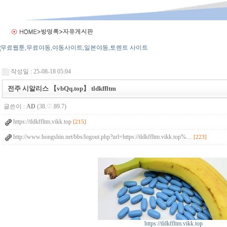
작성일 : 25-08-18 05:04
전주 시알리스 【vbQq.top】 tldkffltm
글쓴이 :
AD
(38.♡.89.7)
https://tldkffltm.vikk.top
[215]
http://www.hongshin.net/bbs/logout.php?url=https://tldkffltm.vikk.top%…
[223]
https://tldkffltm.vikk.top