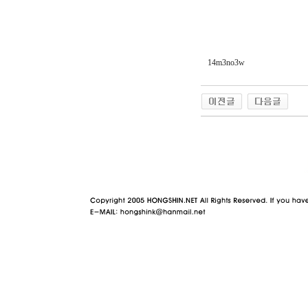
14m3no3w
야동 사이트