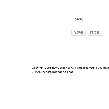
1p37mej
야동 사이트