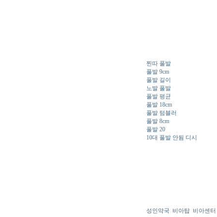
찐따 풀발
풀발 9cm
풀발 길이
노발 풀발
풀발 평균
풀발 18cm
풀발 텀블러
풀발 8cm
풀발 20
10대 풀발 안됨 디시
성인약국
비아탑
비아센터