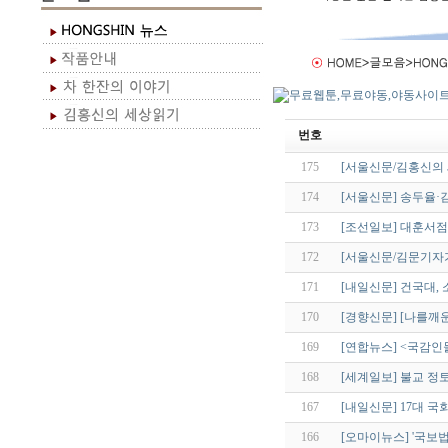
번호
175
[서울신문/김홍신의
174
[서울신문] 송두율·
173
[조선일보] 대훈서
172
[서울신문/김문기자
171
[내일신문] 건국대,
170
[경향신문] [나를깨
169
[연합뉴스] <국감인
168
[세계일보] 불교 정토
167
[내일신문] 17대 국
166
[오마이뉴스] '국보법 