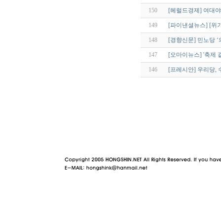
150
[헤럴드경제] 여대
149
[파이낸셜뉴스] [위
148
[경향신문] 민노당 ‘
147
[오마이뉴스] '축제
146
[프레시안] 우리당, 
야동 사이트