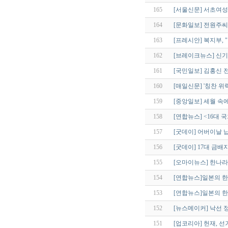
165
[서울신문] 서초여
164
[문화일보] 전원주씨
163
[프레시안] 복지부, 
162
[브레이크뉴스] 신기남
161
[국민일보] 김홍신 
160
[매일신문] '칭찬 위
159
[중앙일보] 세월 속
158
[연합뉴스] <16대 
157
[굿데이] 어버이날 
156
[굿데이] 17대 금배
155
[오마이뉴스] 한나라
154
[연합뉴스]일본의 한
153
[연합뉴스]일본의 한
152
[뉴스메이커] 낙선 
151
[업코리아] 헌재, 선