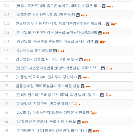
105
[국감보도자료]빌려줄돈은 쌓이고, 빌리는 사람은 없…
104
[보도자료]임신하면 6명 중 1명은 낙태
103
건보재정 누수 방지대책 및 의료기관경영투명성확보방…
102
[한국일보]사후피임약 무상공급 늘어난다(20021008)
101
[중앙일보] 총선후보 후원회장 거물급 모시기 경쟁
100
국민속으로 발기선언문
99
건강보험재정통합, 더 이상 미룰 수 없다
98
[법안]약사법중개정법률안(방역약품관련. 2002.5.22 …
97
[노동일보]국회부터 권위주의 청산해야
96
김홍신의원, 2002국정감사 우수의원 선정
95
[인터넷한겨레] 우리당 157~187석, 과반 넘어 1당 오…
94
[문화일보] 전원주씨 `빈그릇 캠페인`
93
[20030415]식중독환자100면중 43명은 원인불명
92
[17대 총선 여론조사] 종로.인천 남동을
91
[추적60분 인터뷰] 병원감염관련 입법과 대안!