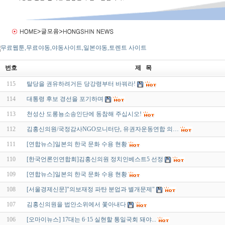
번호
제 목
115
탈당을 권유하려거든 당강령부터 바꿔라!
114
대통령 후보 경선을 포기하며
113
천성산 도롱뇽소송인단에 동참해 주십시오!
112
김홍신의원/국정감사NGO모니터단, 유권자운동연합 의…
111
[연합뉴스]일본의 한국 문화 수용 현황
110
[한국언론인연합회]김홍신의원 정치인베스트5 선정
109
[연합뉴스]일본의 한국 문화 수용 현황
108
[서울경제신문]"의보재정 파탄 분업과 별개문제"
107
김홍신의원을 법안소위에서 쫓아내다
106
[오마이뉴스] 17대는 6·15 실현할 통일국회 돼야...