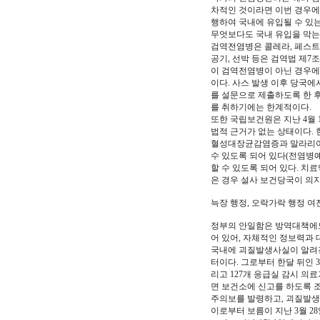
차적인 것이라면 이번 경우에 
행하여 국내에 유입될 수 있
무엇보다도 국내 유입을 막는
검역전염병은 콜레라, 페스트,
공기, 선박 등은 검역법 제7
이 검역전염병이 아닌 경우에
이다. 사스 발생 이후 당국
를 설문으로 제출하도록 한 
를 취하기에는 한계적이다.
또한 국립보건원은 지난 4월 
법적 근거가 없는 상태이다. 
혈성대장균감염증과 말라리아나
수 있도록 되어 있다(전염병예
할 수 있도록 되어 있다. 
은 경우 설사 보건당국이 의지
늑장 행정, 오락가락 행정 여
정부의 안일함은 방역대책에도
어 있어, 자체적인 정보력과
국내에 괴질발생사실이 알려진
터이다. 그로부터 한달 뒤인 3
리고 127개 응급실 감시 
면 보건소에 신고를 하도록 조
주의보를 발령하고, 괴질발생
이로부터 보름이 지난 3월 2