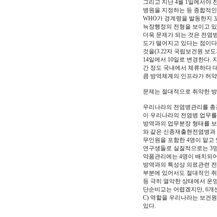
그리고 지난 4월 1일에서야 
병원을 지정하는 등 종합적인
WHO가 경계령을 발동한지 
늑장행정의 전형을 보이고 있
더욱 문제가 되는 것은 전염병
도가 떨어지고 있다는 점이다.
것을(3.22자 국립보건원 보도
14일에서 10일로 변경한다.
간 정도 국내에서 체류하다 
큼 방역체계의 인프라가 허약
문제는 절대적으로 취약한 
우리나라의 전염병관리를 총괄하
이 우리나라의 전염병 업무를
방역과의 업무분장 형태를 보
와 같은 신종재출현전염병과 
무인원을 포함한 4명이 맡고 
연구생들로 실질적으로는 3명
약품관리에는 4명이 배치되어
방역과의 특성상 의료관련 전
부분에 있어서도 절대적인 취
등 극히 열악한 상태에서 운
단순비교는 어렵겠지만, 6개센
C) 역할을 우리나라는 보건
있다.