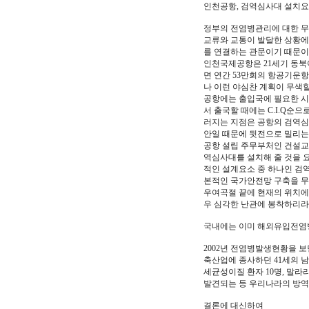
인천공항, 검역심사대 설치요청
정부의 전염병관리에 대한 무
교류와 교통이 발달한 상황에
를 연결하는 관문이기 때문이
인천국제공항은 21세기 동북
면 연간 53만회의 항공기운항
나 이런 야심찬 계획이 무색
공항에는 출입국에 필요한 시설들이 
서 출국할 때에는 C.I.Q순으
러지는 지점은 공항의 검역심사대
안일 때문에 뒷전으로 밀리는
공항 설립 주무부처인 건설교
역심사대를 설치해 줄 것을 
적인 설계요소 중 하나인 검
본적인 국가안전망 구축을 무
우여곡절 끝에 현재의 위치에
우 심각한 난관에 봉착하리라
국내에는 이미 해외유입전염
2002년 전염병발생현황을 보
축산업에 종사하던 41세의 남
세균성이질 환자 10명, 말라
발견되는 등 우리나라의 방역체
결론에 대신하여