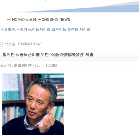
작성일 : 03-06-03 09:48
철저한 식중독관리를 위한 '식품위생법개정안' 제출
글쓴이 :
최고관리자
(125.♡.169.86)