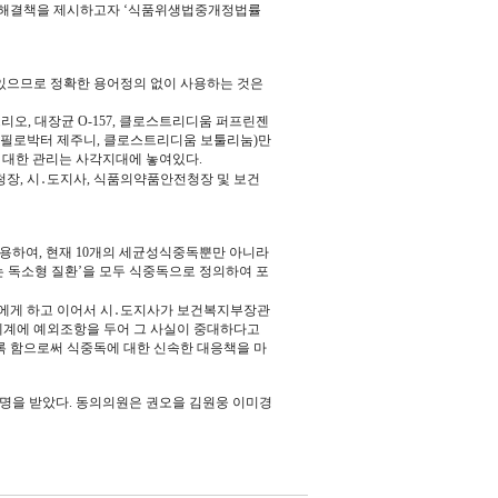
 해결책을 제시하고자 ‘식품위생법중개정법률
 있으므로 정확한 용어정의 없이 사용하는 것은
오, 대장균 O-157, 클로스트리디움 퍼프린젠
켐필로박터 제주니, 클로스트리디움 보툴리눔)만
 대한 관리는 사각지대에 놓여있다.
장, 시․도지사, 식품의약품안전청장 및 보건
준용하여, 현재 10개의 세균성식중독뿐만 아니라
는 독소형 질환’을 모두 식중독으로 정의하여 포
에게 하고 이어서 시․도지사가 보건복지부장관
계에 예외조항을 두어 그 사실이 중대하다고
 함으로써 식중독에 대한 신속한 대응책을 마
의서명을 받았다. 동의의원은 권오을 김원웅 이미경