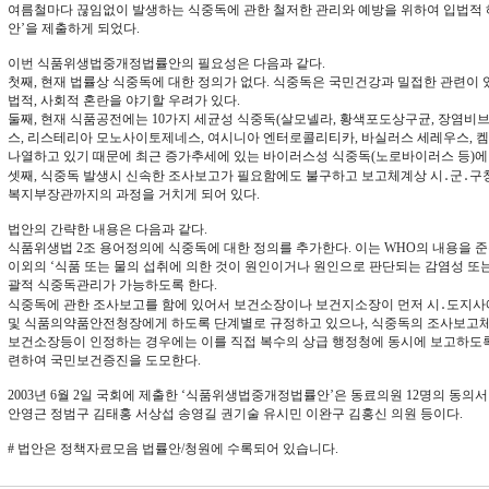
여름철마다 끊임없이 발생하는 식중독에 관한 철저한 관리와 예방을 위하여 입법적
안’을 제출하게 되었다.
이번 식품위생법중개정법률안의 필요성은 다음과 같다.
첫째, 현재 법률상 식중독에 대한 정의가 없다. 식중독은 국민건강과 밀접한 관련이
법적, 사회적 혼란을 야기할 우려가 있다.
둘째, 현재 식품공전에는 10가지 세균성 식중독(살모넬라, 황색포도상구균, 장염비브리
스, 리스테리아 모노사이토제네스, 여시니아 엔터로콜리티카, 바실러스 세레우스, 
나열하고 있기 때문에 최근 증가추세에 있는 바이러스성 식중독(노로바이러스 등)에
셋째, 식중독 발생시 신속한 조사보고가 필요함에도 불구하고 보고체계상 시․군․구청
복지부장관까지의 과정을 거치게 되어 있다.
법안의 간략한 내용은 다음과 같다.
식품위생법 2조 용어정의에 식중독에 대한 정의를 추가한다. 이는 WHO의 내용을 
이외의 ‘식품 또는 물의 섭취에 의한 것이 원인이거나 원인으로 판단되는 감염성 또
괄적 식중독관리가 가능하도록 한다.
식중독에 관한 조사보고를 함에 있어서 보건소장이나 보건지소장이 먼저 시․도지사
및 식품의약품안전청장에게 하도록 단계별로 규정하고 있으나, 식중독의 조사보고체
보건소장등이 인정하는 경우에는 이를 직접 복수의 상급 행정청에 동시에 보고하도록
련하여 국민보건증진을 도모한다.
2003년 6월 2일 국회에 제출한 ‘식품위생법중개정법률안’은 동료의원 12명의 동
안영근 정범구 김태홍 서상섭 송영길 권기술 유시민 이완구 김홍신 의원 등이다.
# 법안은 정책자료모음 법률안/청원에 수록되어 있습니다.