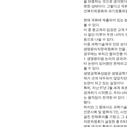
을 반증하는 것으로 생각된다
못한 상태이다. 그렇다고 국
건복지위원회와 과기정통위원회
현재 국회에 제출되어 있는 
볼 수 있다.
이 중 종교계의 입장은 교계
서 일단 미루어 두면 나머지
등으로 나뉠 수 있다.
이중 과학기술계의 안은 보다
생명윤리자문위원회의 안을 기
경우에는 부처간 협의진행 미
1. 생명윤리법 논의의 경과
터 논란이 있어왔던 문제라고 
볼 수 있다.
생명공학육성법은 생명공학기
제가 크게 대두되지 않았지만
논란이 되고 있는 실정이다.
특히, 지난 97년 2월 세
경계하기 시작했고, 우리나라
는 움직임이 전개된 바 있다
했다.
하지만 그 중에서도 과학기술
인문사회 및 법학자 5인, 시민
걸친 전체회의를 가졌고, 그
자문위원회가 설정한 총 8개의
변형 연구와 활용의 허용범위