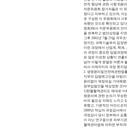
전적 향상에 관한 사항 8)윤
자문위원회 참가자들은 이 위
졌다고 자부하고 있으며, 이는
로 구성된 이 위원회에서 사회
속했던 것으로 확인되고 있다.
청회]에서 자문위원회의 안이
을 번복하고 법안상정을 지
그후 2002년 7월 25일 
였지만, 과학기술부의 입장변
이런 과정에서 산업계, 학계
의 과정이 중요한 입법과정에서
은 않은 미묘한 상황이 연출
넘어 이렇게 분열된 여론과 
라서 이제까지의 과정 못지않
2. 생명윤리및안전에관한법률
지부의 입법예고안을 바탕으로
윤리법이 제정되길 기대해왔지
정부입법안을 재상정한 것이다
1)헌혈혈액관리도 제대로 이
명윤리에 관한 논의가 무성한
비의 필요성 자체도 느끼고 
못했고, 기본적인 마인드조차
2000년 적십자 국정감사에
국정감사 당시 정부에서 김홍신
이 아닌 연구용으로 외부기관
혈액관리법에 의하면 부적격