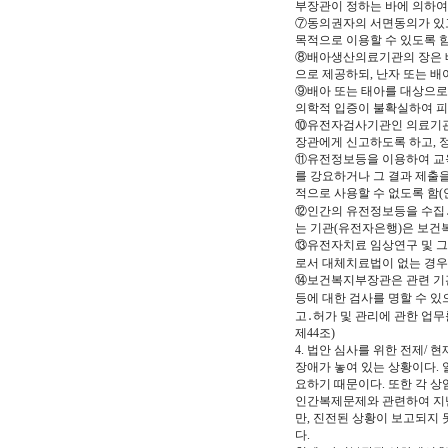
부장관이 정하는 바에 의하여 
⑦동의권자의 서면동의가 있고
목적으로 이용할 수 있도록 함 
⑧배아생산의료기관의 장은 배
으로 제공하되, 난자 또는 배
⑨배아 또는 태아를 대상으로
의학적 입증이 불확실하여 피
⑩유전자검사기관인 의료기관,
장관에게 신고하도록 하고, 정
⑪유전정보등을 이용하여 교육,
를 강요하거나 그 결과 제출
적으로 사용할 수 없도록 함(안
⑫인간의 유전정보등을 수집․
는 기관(유전자은행)은 보건복
⑬유전자치료 임상연구 및 그
로서 대체치료법이 없는 경우에
⑭보건복지부장관은 관련 기관
등에 대한 검사를 명할 수
고․허가 및 관리에 관한 업무
제44조)
4. 법안 심사를 위한 전제
장애가 놓여 있는 상황이다. 
요하기 때문이다. 또한 각 
인간복제문제와 관련하여 지난
만, 진전된 상황이 보고되지 
다.