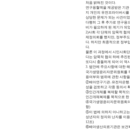
처음 밝혀진 것이다.
연구용혈액을 제공받은 기관 
지 개인의 유전프라이버시를 
상당한 문제가 되는 사건이었
다행히 그 후 추가로 연구용
비가 필요하게 된 계기가 되었
2)사회 각 단체의 암묵적 
제정의뢰를 했지만, 정부주
다. 하지만 최종적으로 정부
다.
물론 이 과정에서 시민사회단
다는 암묵적 협의 하에 추진
또다시 충돌하게 되어 이 역시
3. 법안에 주요사항에 대한
국가생명윤리자문위원회를 두고
용여부와 범위에 관한 사항을 
②배아연구기관․유전자은행․
성을 검토하고 각종 동의서 확
③인간개체를 복제할 목적으로
인간개체복제를 목적으로 한 
④국가생명윤리자문위원회의 심
항)
⑤이 법에 의하지 아니하고는
성년자의 정자와 난자를 이용
12조)
⑥배아생산의료기관은 보건복