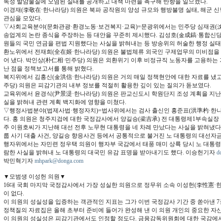
독성 발암물질에 오염된 실태를 공개하고 대책 마련을 촉구해 반향을 일으켰다.
이경재(李敬在·한나라당) 의원은 북파 공작원의 양성 규모와 행방불명 실태, 해군 신
관심을 모았다.
▽사회교육분야(문화관광·환경노동·보건복지·교육)=문광위에서는 민주당 심재권(沈
송업계의 논란 종식을 주장하는 등 대안을 꾸준히 제시했다. 김성호(金成鎬·통합신
원들의 국민 연금을 편법 지원했다는 사실을 밝혀내는 등 방송위의 허술한 행정 실태
환노위에서 전재희(全在姬·한나라당) 의원은 불법체류 외국인 구제업무의 미비점을
어 냈다. 박인상(朴仁相·민주당) 의원은 외환위기 이후 비정규직 노동자를 고용하는
난 점을 정책보고서를 통해 밝혔다.
복지위에서 김홍신(金洪信·한나라당) 의원은 거의 매일 정책현안에 대한 자료를 냈고
주당) 의원은 피감기관의 내부 정보를 적절히 활용한 깊이 있는 질의가 돋보였다.
교육위에서 윤경식(尹景湜·한나라당) 의원은 판교신도시 학원단지 조성 계획을 지난
실을 밝혀내 관련 계획 백지화에 영향을 미쳤다.
▽행정사법분야(법제사법·행정자치)=법사위에서는 검사 출신인 홍준표(洪準杓·한나
다. 홍 의원은 청주지검에 대한 국정감사에서 양길승(梁吉承) 전 대통령제1부속실장
주 이원호씨가 지난해 대선 전후 노무현 대통령을 네 차례 만났다는 사실을 밝혀냈다. 
룹 사기 대출 사건, 양길승 향응사건 등에서 공통적으로 불거진 노 대통령의 대선자금
행자위에서는 자민련 정우택 의원이 행자부 국감에서 태풍 매미 상륙 당시 노 대통령
람한 사실을 밝혀내 노 대통령의 대국민 유감 표명을 받아내기도 했다. 이승헌기자
d
박민혁기자
mhpark@donga.com
▼모범생 이성헌 의원▼
16대 국회 마지막 국정감사에서 가장 성실한 의원으로 정무위 소속 이성헌(李性憲·
이 없다.
이 의원의 성실성을 입증하는 객관적인 지표는 그가 이번 국정감사 기간 중 쏟아낸 7
정책질의 자료집은 올해 초부터 준비에 들어가 완성해 낸 이 의원 개인의 중요한 자
이 의원의 성실성은 피감기관에서도 인정할 정도다. 금융감독위원회에 대한 국감에서