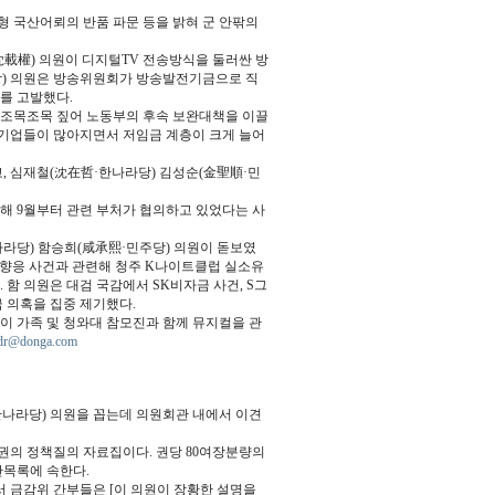
형 국산어뢰의 반품 파문 등을 밝혀 군 안팎의
載權) 의원이 디지털TV 전송방식을 둘러싼 방
당) 의원은 방송위원회가 방송발전기금으로 직
를 고발했다.
 조목조목 짚어 노동부의 후속 보완대책을 이끌
 기업들이 많아지면서 저임금 계층이 크게 늘어
, 심재철(沈在哲·한나라당) 김성순(金聖順·민
해 9월부터 관련 부처가 협의하고 있었다는 사
라당) 함승희(咸承熙·민주당) 의원이 돋보였
 향응 사건과 관련해 청주 K나이트클럽 실소유
함 의원은 대검 국감에서 SK비자금 사건, S그
 의혹을 집중 제기했다.
이 가족 및 청와대 참모진과 함께 뮤지컬을 관
dr@donga.com
한나라당) 의원을 꼽는데 의원회관 내에서 이견
권의 정책질의 자료집이다. 권당 80여장분량의
산목록에 속한다.
 금감위 간부들은 [이 의원이 장황한 설명을