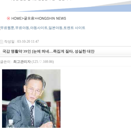
작성일 : 03-10-20 11:47
국감 맹활약 39인 [눈에 띄네…족집게 질타, 성실한 대안
글쓴이 :
최고관리자
(125.♡.169.86)