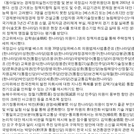
《동아일보는 경제정의실천시민연합 및 본보 국정감사 자문위원단과 함께 2003년 국
했다. 선정 근거로는 정책지향적 질의 빈도 및 수준, 피감기관의 문제점 분석과 대안 
능력 등이 고려됐다. 3명을 선정하지 못한 상임위는 [베스트2] 또는 [베스트1]만 선
▽경제분야(재정경제·정무·건설교통·산업자원·과학기술정보통신·농림해양수산)=재
국가채권 5년간 47조원 소멸, 공적자금 관리체계 부실, 재경부의 경기 조절 실패론 
문수(金文洙·한나라당) 의원은 현장 조사를 토대로 중소기업 하도급 실태 등 서민
의 정책적 맹점을 짚었다는 평가를 받았다.
건교위에서는 김학송(金鶴松·한나라당) 의원이 2권의 정책자료집을 통해 주택정책 
세히 제시했다.
국정감사 상임위별 베스트 의원 39명상임위베스트 의원법제사법홍준표 (한나라당)함
(한나라당)이성헌(한나라당)엄호성(한나라당)재정경제이한구(한나라당)강봉균(통
(한나라당)유재건(통합신당)조웅규(한나라당)국방박양수(통합신당)이경재(민주당)
조 (민주당) 교육윤경식(한나라당)정몽준(국민통합21)설훈(민주당)과학기술정보통
당)문화관광심재권(민주당)정병국(한나라당)김성호(통합신당)농림해양수산정철기(
자원김택기(통합신당)이낙연(민주당)안영근(통합신당)보건복지심재철(한나라당)
(한나라당)박인상(민주당)오세훈(한나라당)건설교통김학송(한나라당)
산자위에선 한국전력의 발전 자회사에 대한 지나친 특혜를 밝힌 김택기(金宅起·통합신
전기요금을 인하할 수 있는 근거를 제시하기도 했다.
농해수위에서는 정철기(鄭哲基) 장성원(張誠源·이상 민주당) 의원이 풍부한 항만 관
만의 크레인 사고원인 등을 조목조목 짚었다.
과기정통위에서 박진(朴振) 권영세(權寧世·이상 한나라당) 의원이 정부가 줄곧 부인
및 비밀 실험 사실 등을 통해 공론화했다. 정부 차원의 휴대전화 비밀대화 기술 개발
▽통일외교안보분야(통일외교통상·국방)=통외통위에서는 유재건(柳在乾·통합신당) 
논리적 대안 제시와 비판을 적절히 제시해 높은 점수를 받았다. 김덕룡(金德龍·한나
단 요구 주장과 달리 사업의 추진 당위성과 구체적인 방안에 대한 소신을 피력해 눈길
국방위에서는 박양수(朴洋洙·통합신당) 의원이 전국 시도 보건환경연구원의 관련 자