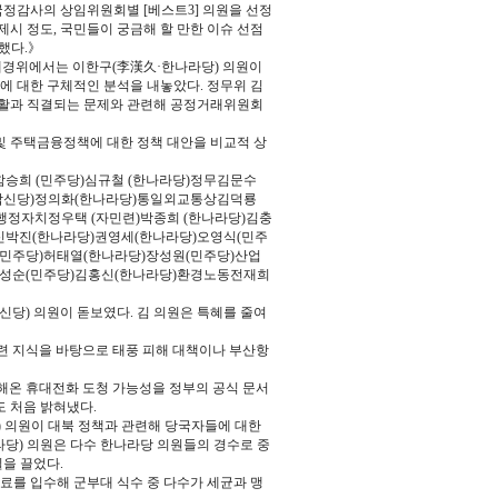
정감사의 상임위원회별 [베스트3] 의원을 선정
제시 정도, 국민들이 궁금해 할 만한 이슈 선점
정했다.》
경위에서는 이한구(李漢久·한나라당) 의원이
등에 대한 구체적인 분석을 내놓았다. 정무위 김
 생활과 직결되는 문제와 관련해 공정거래위원회
및 주택금융정책에 대한 정책 대안을 비교적 상
승희 (민주당)심규철 (한나라당)정무김문수
합신당)정의화(한나라당)통일외교통상김덕룡
행정자치정우택 (자민련)박종희 (한나라당)김충
신박진(한나라당)권영세(한나라당)오영식(민주
민주당)허태열(한나라당)장성원(민주당)산업
김성순(민주당)김홍신(한나라당)환경노동전재희
당) 의원이 돋보였다. 김 의원은 특혜를 줄여
련 지식을 바탕으로 태풍 피해 대책이나 부산항
해온 휴대전화 도청 가능성을 정부의 공식 문서
도 처음 밝혀냈다.
의원이 대북 정책과 관련해 당국자들에 대한
라당) 의원은 다수 한나라당 의원들의 경수로 중
을 끌었다.
료를 입수해 군부대 식수 중 다수가 세균과 맹