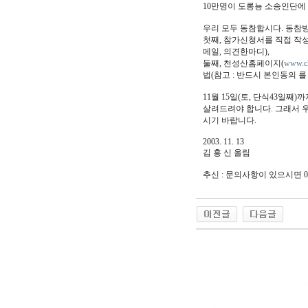
10만명이 도롱뇽 소송인단에
우리 모두 동참합시다. 동참
첫째, 참가신청서를 직접 작성하
메일, 의견한마디),
둘째, 천성산홈페이지(
www.c
법(참고 : 반드시 본인동의 를 
11월 15일(토, 단식43일째
살려드려야 합니다. 그래서 
시기 바랍니다.
2003. 11. 13
김 홍 신 올림
추신 : 문의사항이 있으시면 0
야동 사이트