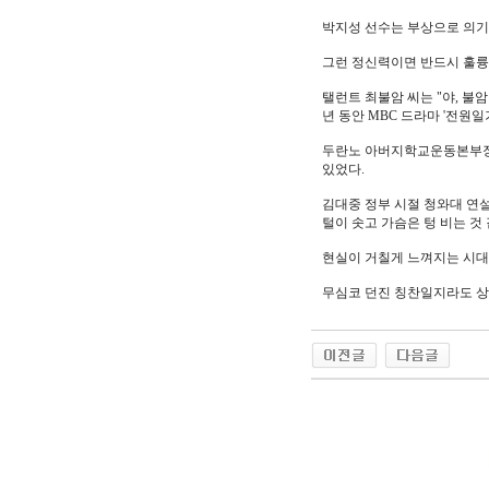
박지성 선수는 부상으로 의기
그런 정신력이면 반드시 훌륭
탤런트 최불암 씨는 "야, 불
년 동안 MBC 드라마 '전원일
두란노 아버지학교운동본부장인
있었다.
김대중 정부 시절 청와대 연설
털이 솟고 가슴은 텅 비는 것
현실이 거칠게 느껴지는 시대
무심코 던진 칭찬일지라도 상
야동 사이트