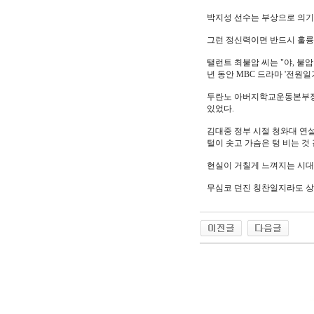
박지성 선수는 부상으로 의기
그런 정신력이면 반드시 훌륭
탤런트 최불암 씨는 "야, 불
년 동안 MBC 드라마 '전원일
두란노 아버지학교운동본부장인
있었다.
김대중 정부 시절 청와대 연설
털이 솟고 가슴은 텅 비는 것
현실이 거칠게 느껴지는 시대
무심코 던진 칭찬일지라도 상
야동 사이트