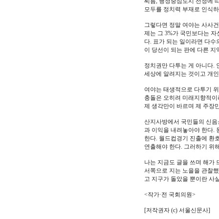
씨름, 행정중심도시 선정에 따
모두를 정치력 부재로 인식하는
그렇다면 정말 여야는 사사건건
제는 그 3%가 국민보다는 
다. 표가 되는 일이라면 다
이 당선이 되는 판에 다른 지
정치권만 다투는 게 아니다.
세상에 알려지는 것이고 개인
여야는 태생적으로 다투기 위
충돌은 오히려 미래지향적이라 
제 생각만이 바르며 제 주장
산지사방에서 국민들의 신음소
과 이익을 내려놓아야 한다.
한다. 월드컵경기 진출에 환
연출해야 한다. 그러하기 위
나는 지금도 글을 쓰며 해가 
서쪽으로 지는 노을을 관찰했기
고 지구가 돌았을 뿐이란 사실
<작가·전 국회의원>
[저작권자 (c) 서울신문사]