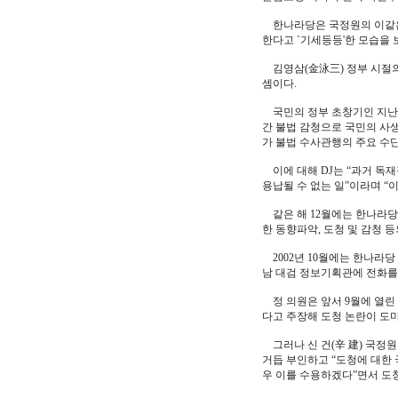
한나라당은 국정원의 이같은 
한다고 `기세등등'한 모습을 
김영삼(金泳三) 정부 시절의
셈이다.
국민의 정부 초창기인 지난 9
간 불법 감청으로 국민의 사
가 불법 수사관행의 주요 수
이에 대해 DJ는 “과거 독
용납될 수 없는 일”이라며 “
같은 해 12월에는 한나라당
한 동향파악, 도청 및 감청 
2002년 10월에는 한나라
남 대검 정보기획관에 전화를
정 의원은 앞서 9월에 열린
다고 주장해 도청 논란이 도
그러나 신 건(辛 建) 국정원
거듭 부인하고 “도청에 대한
우 이를 수용하겠다”면서 도청