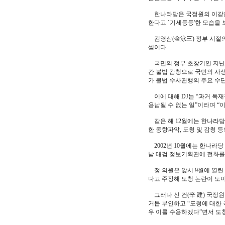
한나라당은 국정원의 이같은 
한다고 `기세등등'한 모습을 
김영삼(金泳三) 정부 시절의
셈이다.
국민의 정부 초창기인 지난 9
간 불법 감청으로 국민의 사
가 불법 수사관행의 주요 수
이에 대해 DJ는 “과거 독
용납될 수 없는 일”이라며 “
같은 해 12월에는 한나라당
한 동향파악, 도청 및 감청 
2002년 10월에는 한나라
남 대검 정보기획관에 전화를
정 의원은 앞서 9월에 열린
다고 주장해 도청 논란이 도
그러나 신 건(辛 建) 국정원
거듭 부인하고 “도청에 대한
우 이를 수용하겠다”면서 도청