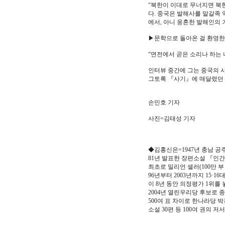
“북한이 이대로 무너지면 북한
다. 중국은 발해사를 말갈족 
에서, 아니 웅혼한 발해인의 
▶문학으로 돌아온 걸 환영한다.
“면전에서 곧은 소리나 하는 
인터뷰 중간에 그는 중국의 사
그토록 『사기』에 매달렸던 건
손민호 기자
사진=김태성 기자
◆김홍신은=1947년 충남 공
81년 발표한 장편소설 『인
최초로 밀리언 셀러(100만 부
96년부터 2003년까지 15·1
이 8년 동안 의정평가 1위를 
2004년 열린우리당 후보로
500여 표 차이로 한나라당 
소설 30편 등 100여 권의 저