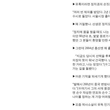
▶유혹이라면 정치권의 손짓을
“여러 번 제의를 받았다. 2
수시로 돌았다. 서울시장 출마
▶왜 거절했나. 선생은 정치도
“정치에 몸을 뒀을 때도 나는
이던 90년대 초, 몇몇 원로
했던 그 분들이 환영할 만한 
▶그런데 2004년 총선엔 왜 
“지금도 당시의 선택을 후회
의장의 뜻이 워낙 간곡했다. 
한 거라고, 나는 믿었다.”(
가는 길을 돌봤다.)
▶아픈 기억을 되새기게 했다.
“발해사 260년이 중국 변방
다.”(※여기서 그의 서재 풍경
엔 손수 작성한 연표와 손수 
나이를 정하는 게 가장 어려웠다
▶요즘 역사소설이 유독 인기