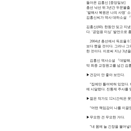
돌아온 김홍신 [중앙일보]
총선 낙선 뒤 3년간 두문불출 
`발해사 복원은 나의 사명` 소
김홍신씨가 역사 대하소설 『
김홍신(60). 한동안 잊고 
다. ‘공업용 미싱’ 발언으로 
2004년 총선에서 득표율 0.
보다 했을 것이다. 그러나 그의
한 것이다. 이로써 지난 3년
김홍신 역사소설 『대발해』(
막 최종 교정원고를 넘긴 김홍
▶건강이 안 좋아 보인다.
“집에만 틀어박혀 있었다. 하
에 시달렸다. 진통제 주사를 
▶젊은 작가도 12시간씩은 못
“어떤 책임감이 나를 이끌었
▶무모한 건 무모한 거다.
“내 몸에 늘 긴장을 불어넣어