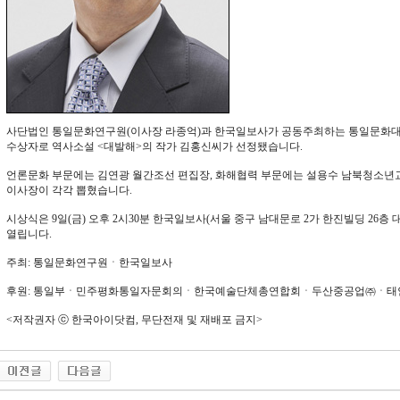
사단법인 통일문화연구원(이사장 라종억)과 한국일보사가 공동주최하는 통일문화대상
수상자로 역사소설 <대발해>의 작가 김홍신씨가 선정됐습니다.
언론문화 부문에는 김연광 월간조선 편집장, 화해협력 부문에는 설용수 남북청소
이사장이 각각 뽑혔습니다.
시상식은 9일(금) 오후 2시30분 한국일보사(서울 중구 남대문로 2가 한진빌딩 26층
열립니다.
주최: 통일문화연구원ㆍ한국일보사
후원: 통일부ㆍ민주평화통일자문회의ㆍ한국예술단체총연합회ㆍ두산중공업㈜ㆍ태
<저작권자 ⓒ 한국아이닷컴, 무단전재 및 재배포 금지>