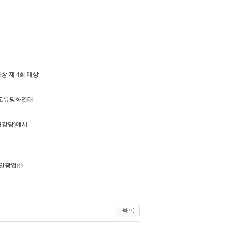
 제 4회 대상
년교류평화연대
 대강당)에서
안광업㈜