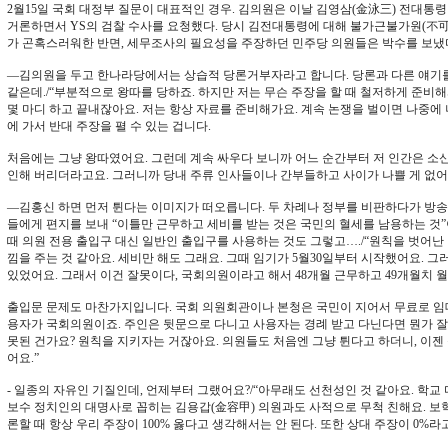
2월15일 국회 대정부 질문이 대표적인 경우. 김의원은 이날 김영삼(金泳三) 전대통
거론하면서 YS의 검찰 수사를 요청했다. 당시 김전대통령에 대해 불가근불가원(不
가 곤혹스러워한 반면, 세무조사의 필요성을 주장하던 민주당 의원들은 박수를 보냈
―김의원을 두고 한나라당에서는 상습적 당론거부자라고 합니다. 당론과 다른 얘기를 
같은데./“부분적으로 왕따를 당하죠. 하지만 저는 무슨 주장을 할 때 철저하게 준비해
몇 마디 하고 끝내잖아요. 저는 항상 자료를 준비해가요. 계속 논쟁을 벌이면 나중에 
에 가서 반대 주장을 펼 수 있는 겁니다.
처음에는 그냥 왕따였어요. 그런데 계속 싸우다 보니까 어느 순간부터 저 인간은 소신
인해 버리더라고요. 그러니까 당내 주류 인사들이나 간부들하고 사이가 나쁠 게 없어요
―김홍신 하면 먼저 튄다는 이미지가 떠오릅니다. 두 차례나 정부를 비판하다가 방송출
들에게 편지를 보내 “이틀만 근무하고 세비를 받는 것은 국민의 혈세를 남용하는 것
때 의원 전용 출입구 대신 일반인 출입구를 사용하는 것도 그렇고…./“원칙을 벗어난
낌을 주는 것 같아요. 세비만 해도 그래요. 그때 임기가 5월30일부터 시작했어요. 그
있었어요. 그래서 이건 잘못이다, 국회의원이라고 해서 48개월 근무하고 49개월치 
출입문 문제도 마찬가지입니다. 국회 의원회관이나 본청은 국민이 지어서 무료로 임
용자가 국회의원이죠. 주인은 뒷문으로 다니고 사용자는 경례 받고 다닌다면 뭔가 잘못
못된 건가요? 원칙을 지키자는 거잖아요. 의원들도 처음엔 그냥 튄다고 하더니, 이
어요.”
- 일종의 자유인 기질인데, 언제부터 그랬어요?/“아무래도 선천성인 것 같아요. 학교
보수 정치인의 대명사로 꼽히는 김용갑(金容甲) 의원과도 사적으로 무척 친해요. 보혁
론할 때 항상 우리 주장이 100% 옳다고 생각해서는 안 된다. 또한 상대 주장이 0%라