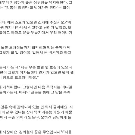
대부터 지금까지 줄곧 상위권을 유지해왔다. 그
는 “김홍신 의원만 잘 넘어가면 된다”는 말이
니다. 에피소드가 있으면 소개해 주십시오./“워
사람까지 나타나서 신고하고 난리가 났었죠. 또
붙이고 아파트 문을 두들겨대서 우리 어머니가
 물론 보좌진들까지 협박전화 받는 솜씨가 탁
그렇게 할 일 없어요. 일해서 돈 버셔야죠 하고
는지 아느냐? 지금 무슨 호텔 몇 호실에 있으니
남편이 그렇게 여자들한테 인기가 있으면 됐지 뭘
이 정도로 프로라니까요.”
 개척해왔다. 그렇다면 다음 목적지는 어디일
돌아가든지. 마지막 질문을 통해 그 답을 추측
 영혼 속에 잠재되어 있는 건 역시 글이에요. 저
 떠날 수 있다는 잠재적 회귀본능이 있기 때문
나에게 무슨 의미가 있느냐, 오히려 당당하게 돌
게 되잖아요. 김의원의 꿈은 무엇입니까?/“저를