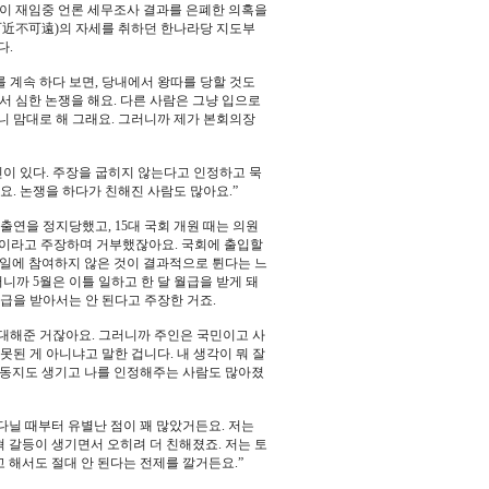
령이 재임중 언론 세무조사 결과를 은폐한 의혹을
可近不可遠)의 자세를 취하던 한나라당 지도부
다.
계속 하다 보면, 당내에서 왕따를 당할 것도
서 심한 논쟁을 해요. 다른 사람은 그냥 입으로
니 맘대로 해 그래요. 그러니까 제가 본회의장
이 있다. 주장을 굽히지 않는다고 인정하고 묵
. 논쟁을 하다가 친해진 사람도 많아요.”
연을 정지당했고, 15대 국회 개원 때는 의원
”이라고 주장하며 거부했잖아요. 국회에 출입할
 일에 참여하지 않은 것이 결과적으로 튄다는 느
러니까 5월은 이틀 일하고 한 달 월급을 받게 돼
월급을 받아서는 안 된다고 주장한 거죠.
대해준 거잖아요. 그러니까 주인은 국민이고 사
된 게 아니냐고 말한 겁니다. 내 생각이 뭐 잘
젠 동지도 생기고 나를 인정해주는 사람도 많아졌
 다닐 때부터 유별난 점이 꽤 많았거든요. 저는
 갈등이 생기면서 오히려 더 친해졌죠. 저는 토
고 해서도 절대 안 된다는 전제를 깔거든요.”