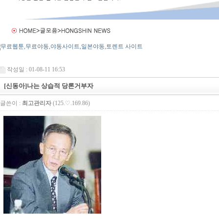
작성일 : 01-08-11 16:53
[신동아]나는 상습적 당론거부자
글쓴이 :
최고관리자
(125.♡.169.86)