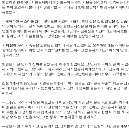
연말이면 언론이나 시민단체에서 의정활동이 우수한 의원을 선정한다. 김의원은 15
는 특히 보건복지 분야에서 맹활약했다. 이 때문에 한때 보건복지부 공무원 사이에서
유행했다.
―개혁적인 목소리를 많이 내다 보면 외압이나 협박, 회유 같은 것도 많았을 것 같습
낙 많이 당해서 이젠 익숙해졌어요. 예전에 인간시장을 쓸 때는 아이를 유괴하려는 
언젠가는 아이를 시골에 데려다 두었는데, 그곳에다 김홍신을 처단하라고 대자보를 
애 끌어안고 거의 혼절한 일도 있었습니다. 아내는 심장병까지 얻고….
저 때문에 우리 가족들은 오랫동안 협박에 시달리고 있어요. 오죽하면 애들과 아내는
월해요. 딸아이가 어떤 남자의 협박전화를 받고 뭐라고 했는지 아세요? 아저씨 낮에 
끊더라고요.
한번은 어떤 남자가 전화를 걸었는데, 아내가 받았대요. 그 남자가 너희 남편 어디 있
까 가봐라 했대요. 그랬더니 아내가 뭐라고 대꾸했는지 아세요? 아 그러십니까. 내 
그래요. 아니 남자가 그렇게 할 일이 없어요라고 대답했다는 거예요. 우리 가족들이 
소설가에서 방송인으로, 시민운동가에서 국회의원으로. 김의원은 꾸준히 새로운 삶을
까. 현재로서는 두 가지 가능성이 엿보인다. 정치에 승부를 걸든지, 아니면 글쟁이로 
해보자.
―그 동안 여러 가지 일을 해오셨는데 어떤 직업이 가장 잘 어울린다고 보십니까./“제
에겐 글로 돌아가야지. 거기가 고향이지 하는 잠재의식이 있어요. 언제든지 미련 없이
에 무릎 꿇고 정치를 하지 않겠다는 오기도 생기나 봐요. 굴복하고 한번 더 하는 게 
아갈 수 있는 소신을 갖자, 그런 생각으로 정치를 하는 셈이죠.”
―말을 타면 기수가 되고 싶은 것처럼, 정치를 하면 정치적 목표랄까 그런 것을 세우