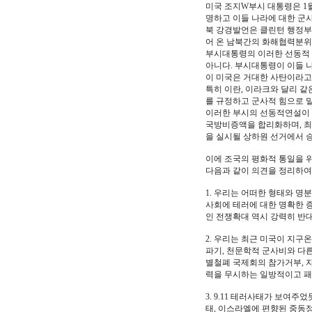
미국 조지W부시 대통령은 1월
명하고 이들 나라에 대한 군
북 강경발언은 클린턴 행정부
어 온 남북간의 화해협력분위
부시대통령의 이러한 선동적 
아니다. 부시대통령이 이들 
이 미국은 거대한 사탄이라고
특히 이란, 이라크와 달리 
를 규정하고 군사적 힘으로 
이러한 부시의 선동적연설이 
국방비증액을 합리화하며, 최
을 실시될 상하원 선거에서 승
이에 조국의 평화적 통일을 
다음과 같이 의견을 정리하여
1. 우리는 어떠한 형태와 명
사회에 테러에 대한 명확한 
인 전쟁확대 역시 강력히 반
2. 우리는 최근 미국이 지
파기, 천문학적 군사비와 다
별철폐 국제회의 참가거부,
력을 무시하는 일방적이고 패
3. 9.11 테러사태가 보여
태, 이스라엘에 편향된 중동