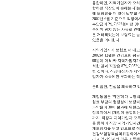
통합하면, 지역가입자가 오히려 
합하면 직장인이 손해본다]는
해 보험료를 더 많이 납부할 
2002년 6월 기준으로 직장
부담금이 2만7,625원이던 것이
본인이 원치 않는 사유로 인
은 저하되었는데 보험료는 늘
있음을 의미한다.
지역가입자가 보험료 더 내고 혜
2002년 12월분 건강보험 평
00원이 더 비싸 지역가입자가 
석한 결과 직장은 87만7,05
한 것이다. 직장대상자가 지역
입자가 소득에만 부과하는 직
분리법안, 진실을 왜곡하고 있다 
재정통합은 '위헌'이다 →명백
험료 부담의 형평성이 보장되
파악율이 30에 불과해 위헌
정요지에서 [재정이 통합되는 
까지, 직장과 지역가입자 모
을 통하여 직장·지역가입자간
제도장치를 두고 있으므로 직
건강보험정책심의위원회에서 민
리 지역가입자의 경우 소득뿐만