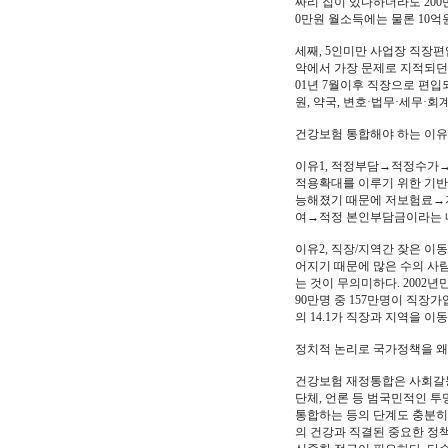
짜리 집이 있다하더라도 200
0만원 월소득에는 물론 10
세째, 5인미만 사업장 직장편입
악에서 가장 문제로 지적되던 
01년 7월이후 직장으로 편입
원, 약국, 변호·법무·세무·
건강보험 통합해야 하는 이유 --
이유1, 적정부담→적정수가→
적용확대를 이루기 위한 기반
능해졌기 때문에 저보험료
여→적정 본인부담금이라는 내
이유2, 직장/지역간 잦은 이
어지기 때문에 많은 수의 사
는 것이 무의미하다. 2002년
90만명 중 157만명이 직장
의 14.1가 직장과 지역을 
정치적 논리로 국가정책을 
건강보험 재정통합은 사회갈등
단체, 언론 등 범국민적인 투
통합하는 등의 단계도 충분히 
의 건강과 직결된 중요한 정