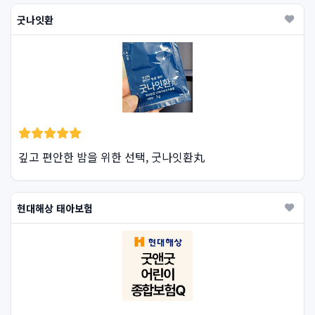
굿나잇환
깊고 편안한 밤을 위한 선택, 굿나잇환丸
현대해상 태아보험