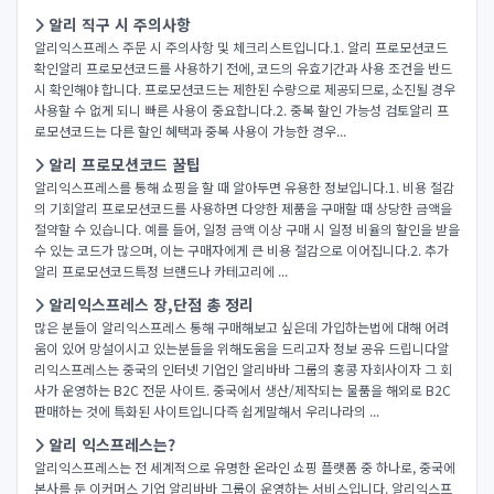
알리 직구 시 주의사항
알리익스프레스 주문 시 주의사항 및 체크리스트입니다.1. 알리 프로모션코드
확인알리 프로모션코드를 사용하기 전에, 코드의 유효기간과 사용 조건을 반드
시 확인해야 합니다. 프로모션코드는 제한된 수량으로 제공되므로, 소진될 경우
사용할 수 없게 되니 빠른 사용이 중요합니다.2. 중복 할인 가능성 검토알리 프
로모션코드는 다른 할인 혜택과 중복 사용이 가능한 경우...
알리 프로모션코드 꿀팁
알리익스프레스를 통해 쇼핑을 할 때 알아두면 유용한 정보입니다.1. 비용 절감
의 기회알리 프로모션코드를 사용하면 다양한 제품을 구매할 때 상당한 금액을
절약할 수 있습니다. 예를 들어, 일정 금액 이상 구매 시 일정 비율의 할인을 받을
수 있는 코드가 많으며, 이는 구매자에게 큰 비용 절감으로 이어집니다.2. 추가
알리 프로모션코드특정 브랜드나 카테고리에 ...
알리익스프레스 장,단점 총 정리
많은 분들이 알리익스프레스 통해 구매해보고 싶은데 가입하는법에 대해 어려
움이 있어 망설이시고 있는분들을 위해도움을 드리고자 정보 공유 드립니다​알
리익스프레스는 중국의 인터넷 기업인 알리바바 그룹의 홍콩 자회사이자 그 회
사가 운영하는 B2C 전문 사이트. 중국에서 생산/제작되는 물품을 해외로 B2C
판매하는 것에 특화된 사이트입니다​즉 쉽게말해서 우리나라의 ...
알리 익스프레스는?
알리익스프레스는 전 세계적으로 유명한 온라인 쇼핑 플랫폼 중 하나로, 중국에
본사를 둔 이커머스 기업 알리바바 그룹이 운영하는 서비스입니다. 알리익스프