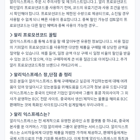
알리익스프레스 주문 시 주의사항 및 체크리스트입니다.1. 알리 프로모션코드
확인알리 프로모션코드를 사용하기 전에, 코드의 유효기간과 사용 조건을 반드
시 확인해야 합니다. 프로모션코드는 제한된 수량으로 제공되므로, 소진될 경우
사용할 수 없게 되니 빠른 사용이 중요합니다.2. 중복 할인 가능성 검토알리 프
로모션코드는 다른 할인 혜택과 중복 사용이 가능한 경우...
알리 프로모션코드 꿀팁
알리익스프레스를 통해 쇼핑을 할 때 알아두면 유용한 정보입니다.1. 비용 절감
의 기회알리 프로모션코드를 사용하면 다양한 제품을 구매할 때 상당한 금액을
절약할 수 있습니다. 예를 들어, 일정 금액 이상 구매 시 일정 비율의 할인을 받을
수 있는 코드가 많으며, 이는 구매자에게 큰 비용 절감으로 이어집니다.2. 추가
알리 프로모션코드특정 브랜드나 카테고리에 ...
알리익스프레스 장,단점 총 정리
많은 분들이 알리익스프레스 통해 구매해보고 싶은데 가입하는법에 대해 어려
움이 있어 망설이시고 있는분들을 위해도움을 드리고자 정보 공유 드립니다​알
리익스프레스는 중국의 인터넷 기업인 알리바바 그룹의 홍콩 자회사이자 그 회
사가 운영하는 B2C 전문 사이트. 중국에서 생산/제작되는 물품을 해외로 B2C
판매하는 것에 특화된 사이트입니다​즉 쉽게말해서 우리나라의 ...
알리 익스프레스는?
알리익스프레스는 전 세계적으로 유명한 온라인 쇼핑 플랫폼 중 하나로, 중국에
본사를 둔 이커머스 기업 알리바바 그룹이 운영하는 서비스입니다. 알리익스프
레스는 소비자들에게 다양한 제품을 저렴한 가격에 제공하고, 판매자들에게는
국제 시장으로의 진출 기회를 제공합니다. 이제 함께 알리익스프레스의 특징과