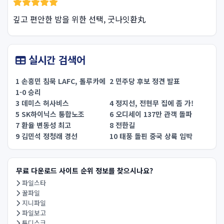
깊고 편안한 밤을 위한 선택, 굿나잇환丸
실시간 검색어
1 손흥민 침묵 LAFC, 톨루카에
2 민주당 후보 정견 발표
1-0 승리
3 데미스 허사비스
4 정지선, 전현무 집에 좀 가!
5 SK하이닉스 통합노조
6 오디세이 137만 관객 돌파
7 환율 변동성 최고
8 전한길
9 김민석 정청래 경선
10 태풍 돌핀 중국 상륙 임박
무료 다운로드 사이트 순위 정보를 찾으시나요?
파일스타
꿀파일
지니파일
파일보고
투디스크