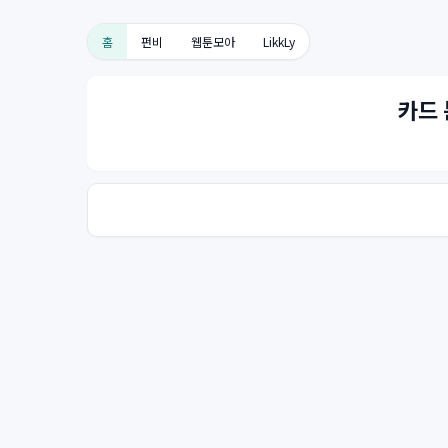
홈
펀비
웹툰모아
LikkLy
카드 