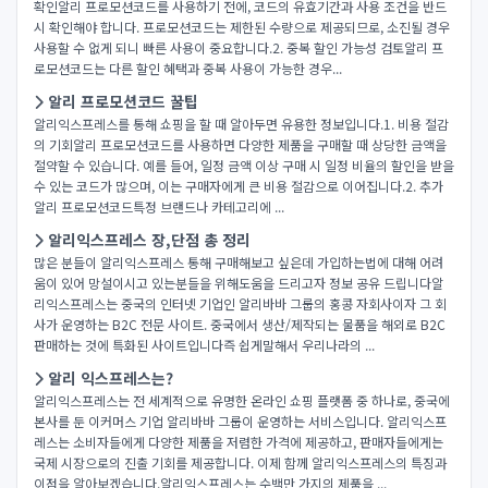
확인알리 프로모션코드를 사용하기 전에, 코드의 유효기간과 사용 조건을 반드
시 확인해야 합니다. 프로모션코드는 제한된 수량으로 제공되므로, 소진될 경우
사용할 수 없게 되니 빠른 사용이 중요합니다.2. 중복 할인 가능성 검토알리 프
로모션코드는 다른 할인 혜택과 중복 사용이 가능한 경우...
알리 프로모션코드 꿀팁
알리익스프레스를 통해 쇼핑을 할 때 알아두면 유용한 정보입니다.1. 비용 절감
의 기회알리 프로모션코드를 사용하면 다양한 제품을 구매할 때 상당한 금액을
절약할 수 있습니다. 예를 들어, 일정 금액 이상 구매 시 일정 비율의 할인을 받을
수 있는 코드가 많으며, 이는 구매자에게 큰 비용 절감으로 이어집니다.2. 추가
알리 프로모션코드특정 브랜드나 카테고리에 ...
알리익스프레스 장,단점 총 정리
많은 분들이 알리익스프레스 통해 구매해보고 싶은데 가입하는법에 대해 어려
움이 있어 망설이시고 있는분들을 위해도움을 드리고자 정보 공유 드립니다​알
리익스프레스는 중국의 인터넷 기업인 알리바바 그룹의 홍콩 자회사이자 그 회
사가 운영하는 B2C 전문 사이트. 중국에서 생산/제작되는 물품을 해외로 B2C
판매하는 것에 특화된 사이트입니다​즉 쉽게말해서 우리나라의 ...
알리 익스프레스는?
알리익스프레스는 전 세계적으로 유명한 온라인 쇼핑 플랫폼 중 하나로, 중국에
본사를 둔 이커머스 기업 알리바바 그룹이 운영하는 서비스입니다. 알리익스프
레스는 소비자들에게 다양한 제품을 저렴한 가격에 제공하고, 판매자들에게는
국제 시장으로의 진출 기회를 제공합니다. 이제 함께 알리익스프레스의 특징과
이점을 알아보겠습니다.알리익스프레스는 수백만 가지의 제품을 ...