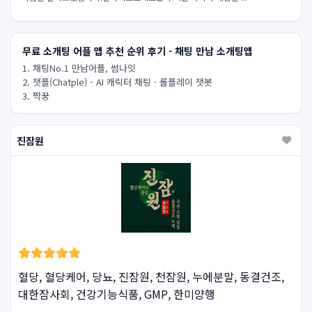
무료 소개팅 어플 앱 추천 순위 후기 - 채팅 만남 소개팅앱
1. 채팅No.1 만남어플, 썸나잇
2. 챗플(Chatple) - AI 캐릭터 채팅 · 롤플레이 챗봇
3. 짝꿍
진잠원
혈당, 혈당케어, 당뇨, 진잠원, 천잠원, 누에분말, 동결건조,
대한잠사회, 건강기능식품, GMP, 한미양행