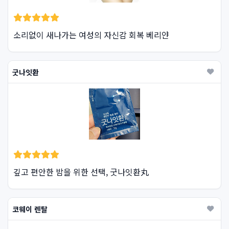
소리없이 새나가는 여성의 자신감 회복 베리얀
굿나잇환
깊고 편안한 밤을 위한 선택, 굿나잇환丸
코웨이 렌탈