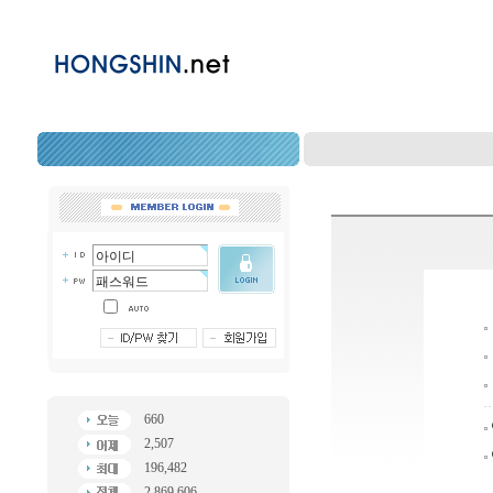
660
2,507
196,482
2,869,606