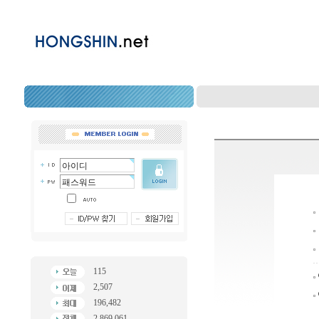
115
2,507
196,482
2,869,061