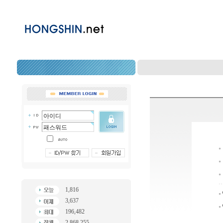
1,816
3,637
196,482
2,868,255