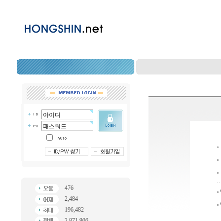
476
2,484
196,482
2,871,906