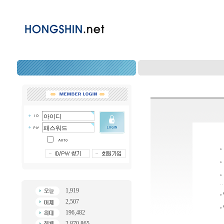
1,919
2,507
196,482
2,870,865