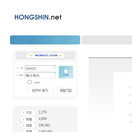
2,279
4,908
196,482
2,865,081