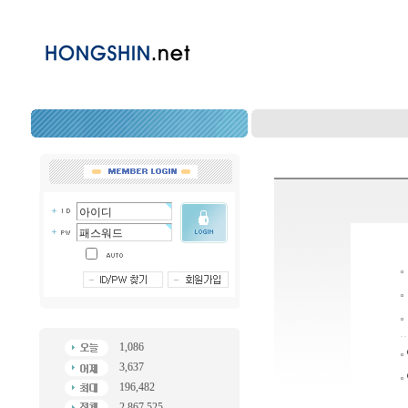
1,086
3,637
196,482
2,867,525