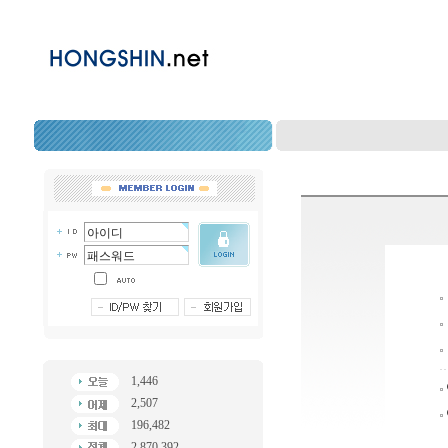
1,446
2,507
196,482
2,870,392