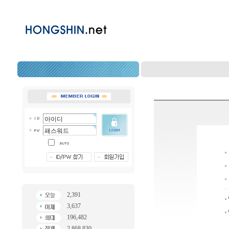
2,391
3,637
196,482
2,868,830