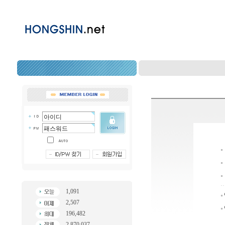
1,091
2,507
196,482
2,870,037