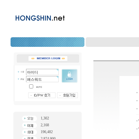
1,302
2,168
196,482
2,874,900