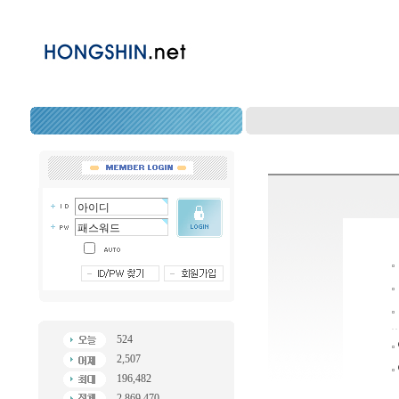
524
2,507
196,482
2,869,470