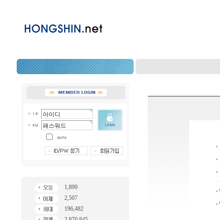
1,899
2,507
196,482
2,870,845