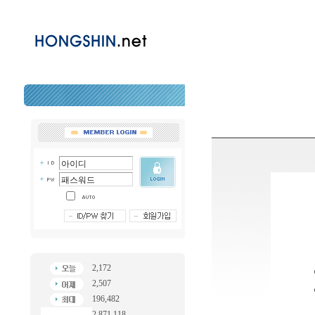
2,172
2,507
196,482
2,871,118