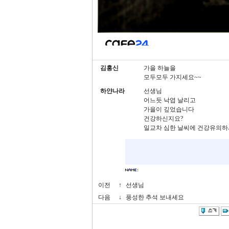
김홍신
가을 하늘을
모두모두 가지세요~~
하얀나라
선생님
어느듯 낙엽 날리고
가을이 깊었습니다
건강하신지요?
일교차 심한 날씨에 건강유의하
이전
↑
선생님
다음
↓
풍성한 추석 보내세요