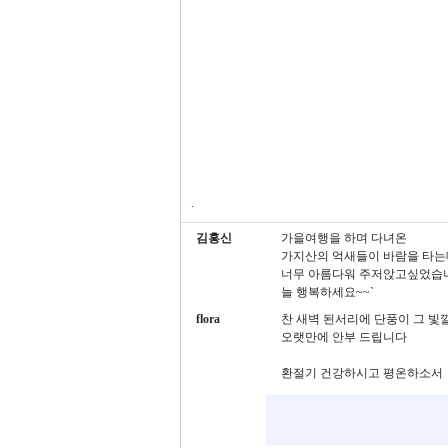
.
김홍신
가을여행을 하며 다녀온
가지산의 억새들이 바람을 타는
너무 아름다워 주저앉고싶었습
늘 행복하세요~~`
flora
찬 새벽 된서리에 단풍이 그 빛
오랫만에 안부 드립니다
환절기 건강하시고 평온하소서